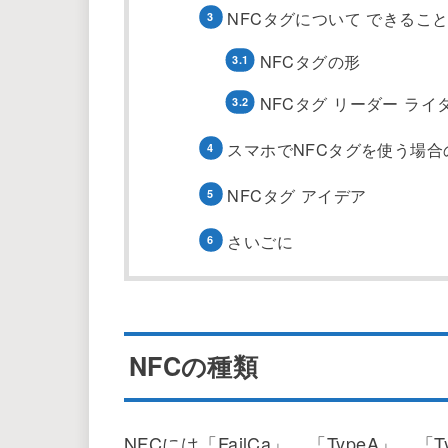
NFCタグについて できるこ
NFCタグの形
NFCタグ リーダー ライ
スマホでNFCタグを使う場合
NFCタグ アイデア
さいごに
NFCの種類
NFCには「FailCa」、「TypeA」