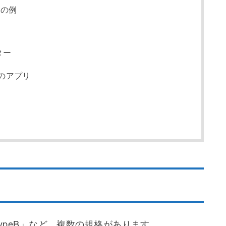
との例
ター
のアプリ
、「TypeB」など、複数の規格があります。