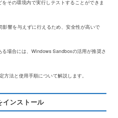
ws Sandboxは使用ごとに初期状態にリセットさ
すべての変更が自動的に削除されます。
潔かつ安全に保たれます。
化技術を駆使して、ホストOSとは独立した環境下
xは一時的なWindows環境を提供し、疑わしいアプリ
どをその環境内で実行しテストすることができま
に一切影響を与えずに行えるため、安全性が高いで