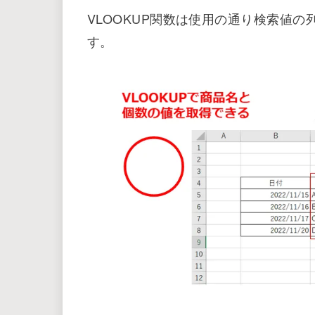
す際のキーになる値
検索値を探す範囲と返す値の範
範囲：
検索値があった場合に指定し
列番号：
「TRUE」（検索値が一番近
検索方法：
値のみ取得）
VLOOKUP関数は使用の通り検索値
す。