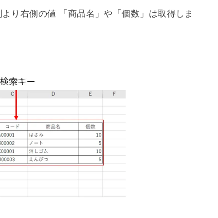
囲を指定して囲います。
た範囲の中で何列目の値を取得するの指定する。
い値を取得） or 「FALSE」（検索値が一致する
の列より右側の値 「商品名」や「個数」は取得しま